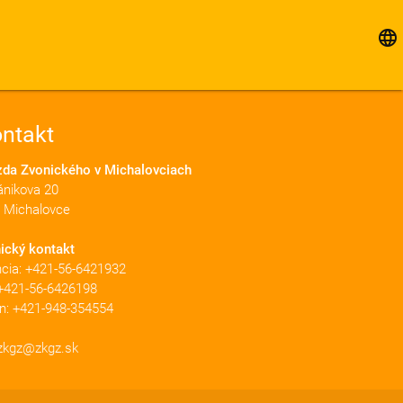
language
ntakt
zda Zvonického v Michalovciach
ánikova 20
 Michalovce
ický kontakt
ncia:
+421-56-6421932
+421-56-6426198
on:
+421-948-354554
zkgz@zkgz.sk