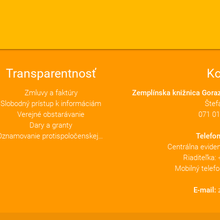
Transparentnosť
Ko
Zmluvy a faktúry
Zemplínska knižnica Gora
Slobodný prístup k informáciám
Štef
Verejné obstarávanie
071 01
Dary a granty
Oznamovanie protispoločenskej činnosti
Telefon
Centrálna evide
Riaditeľka:
Mobilný telef
E-mail: