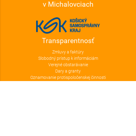
v Michalovciach
Transparentnosť
Zmluvy a faktúry
Slobodný prístup k informáciám
Verejné obstarávanie
Dary a granty
Oznamovanie protispoločenskej činnosti
Kontakt
Zemplínska knižnica Gorazda Zvonického v Michalovciach
Štefánikova 20
071 01 Michalovce
Telefonický kontakt
Centrálna evidencia:
+421-56-6421932