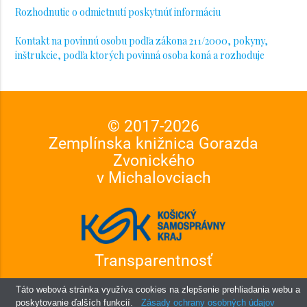
Rozhodnutie o odmietnutí poskytnúť informáciu
Kontakt na povinnú osobu podľa zákona 211/2000, pokyny,
inštrukcie, podľa ktorých povinná osoba koná a rozhoduje
© 2017-
2026
Zemplínska knižnica Gorazda
Zvonického
v Michalovciach
Transparentnosť
Zmluvy a faktúry
Táto webová stránka využíva cookies na zlepšenie prehliadania webu a
Slobodný prístup k informáciám
poskytovanie ďalších funkcií.
Zásady ochrany osobných údajov