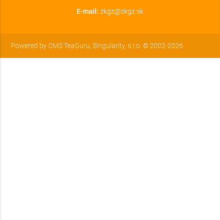
E-mail:
zkgz@zkgz.sk
Powered by CMS TeaGuru, Singularity, s.r.o. © 2002-
2026.