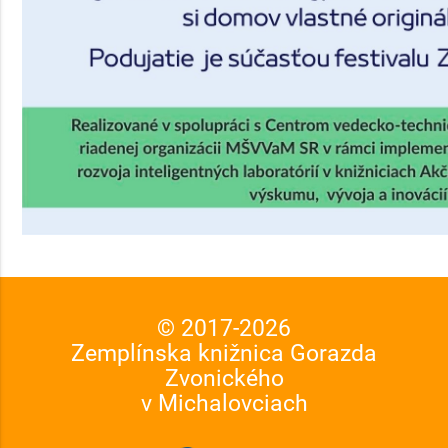
© 2017-
2026
Zemplínska knižnica Gorazda
Zvonického
v Michalovciach