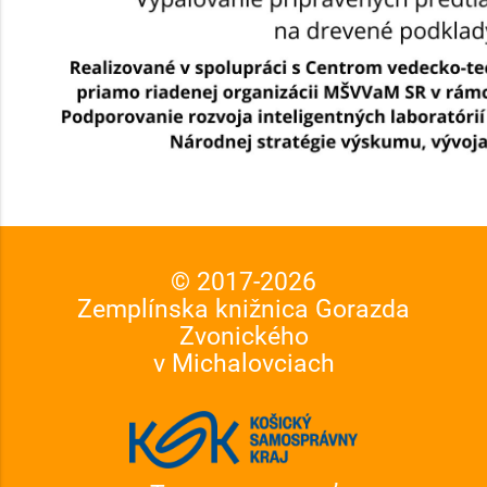
© 2017-
2026
Zemplínska knižnica Gorazda
Zvonického
v Michalovciach