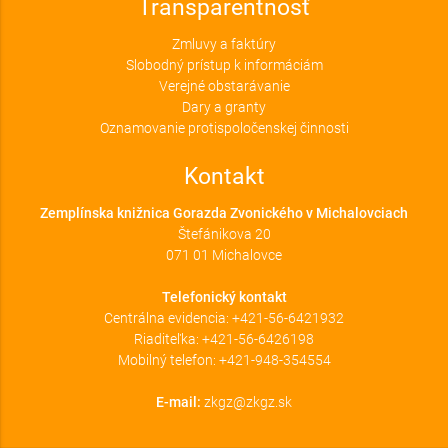
Transparentnosť
Zmluvy a faktúry
Slobodný prístup k informáciám
Verejné obstarávanie
Dary a granty
Oznamovanie protispoločenskej činnosti
Kontakt
Zemplínska knižnica Gorazda Zvonického v Michalovciach
Štefánikova 20
071 01 Michalovce
Telefonický kontakt
Centrálna evidencia:
+421-56-6421932
Riaditeľka:
+421-56-6426198
Mobilný telefon:
+421-948-354554
E-mail:
zkgz@zkgz.sk