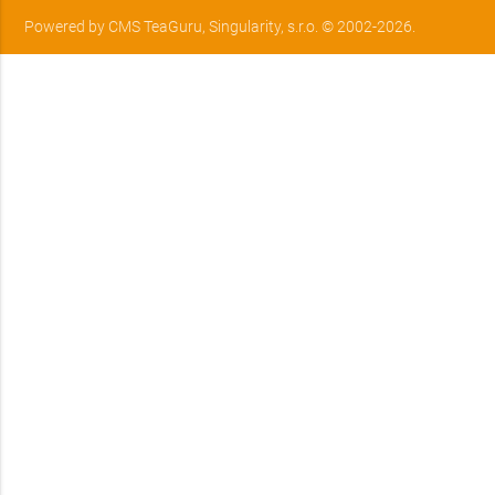
Powered by CMS TeaGuru, Singularity, s.r.o. © 2002-
2026.